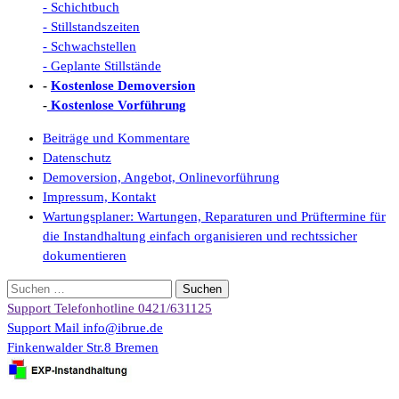
- Schichtbuch
- Stillstandszeiten
- Schwachstellen
- Geplante Stillstände
-
Kostenlose Demoversion
-
Kostenlose Vorführung
Beiträge und Kommentare
Datenschutz
Demoversion, Angebot, Onlinevorführung
Impressum, Kontakt
Wartungsplaner: Wartungen, Reparaturen und Prüftermine für
die Instandhaltung einfach organisieren und rechtssicher
dokumentieren
Suchen
nach:
Support Telefonhotline
0421/631125
Support Mail
info@ibrue.de
Finkenwalder Str.8
Bremen